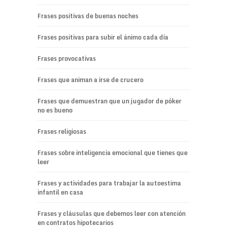
Frases positivas de buenas noches
Frases positivas para subir el ánimo cada día
Frases provocativas
Frases que animan a irse de crucero
Frases que demuestran que un jugador de póker
no es bueno
Frases religiosas
Frases sobre inteligencia emocional que tienes que
leer
Frases y actividades para trabajar la autoestima
infantil en casa
Frases y cláusulas que debemos leer con atención
en contratos hipotecarios