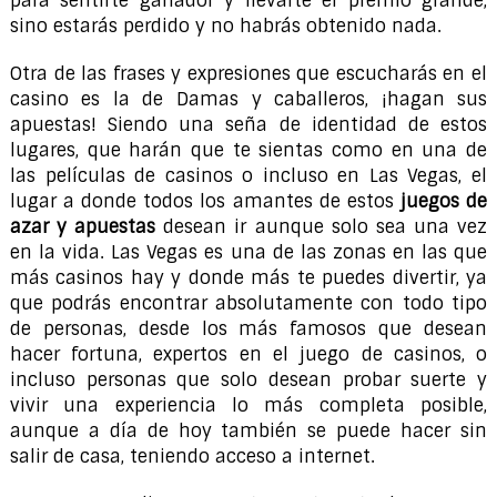
para sentirte ganador y llevarte el premio grande,
sino estarás perdido y no habrás obtenido nada.
Otra de las frases y expresiones que escucharás en el
casino es la de Damas y caballeros, ¡hagan sus
apuestas! Siendo una seña de identidad de estos
lugares, que harán que te sientas como en una de
las películas de casinos o incluso en Las Vegas, el
lugar a donde todos los amantes de estos
juegos de
azar y apuestas
desean ir aunque solo sea una vez
en la vida. Las Vegas es una de las zonas en las que
más casinos hay y donde más te puedes divertir, ya
que podrás encontrar absolutamente con todo tipo
de personas, desde los más famosos que desean
hacer fortuna, expertos en el juego de casinos, o
incluso personas que solo desean probar suerte y
vivir una experiencia lo más completa posible,
aunque a día de hoy también se puede hacer sin
salir de casa, teniendo acceso a internet.