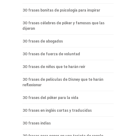
30 frases bonitas de psicología para inspirar
30 frases célebres de póker y famosos que las
dijeron
30 frases de abogados
30 frases de fuerza de voluntad
30 frases de niños que te harán reír
30 frases de películas de Disney que te harán
reflexionar
30 frases del póker para la vida
30 frases en inglés cortas y traducidas
30 frases indias
30 frases para poner en una tarjeta de regalo