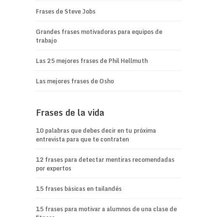
Frases de Steve Jobs
Grandes frases motivadoras para equipos de
trabajo
Las 25 mejores frases de Phil Hellmuth
Las mejores frases de Osho
Frases de la vida
10 palabras que debes decir en tu próxima
entrevista para que te contraten
12 frases para detectar mentiras recomendadas
por expertos
15 frases básicas en tailandés
15 frases para motivar a alumnos de una clase de