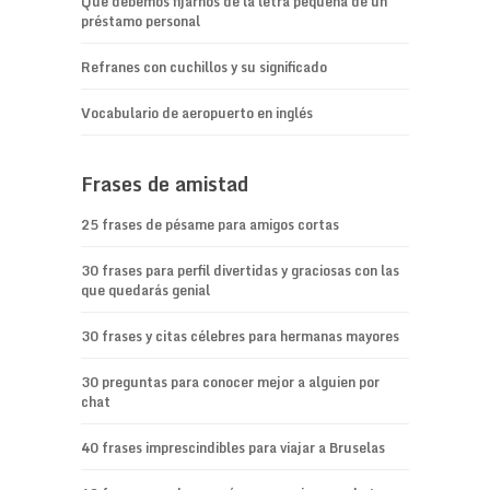
Qué debemos fijarnos de la letra pequeña de un
préstamo personal
Refranes con cuchillos y su significado
Vocabulario de aeropuerto en inglés
Frases de amistad
25 frases de pésame para amigos cortas
30 frases para perfil divertidas y graciosas con las
que quedarás genial
30 frases y citas célebres para hermanas mayores
30 preguntas para conocer mejor a alguien por
chat
40 frases imprescindibles para viajar a Bruselas