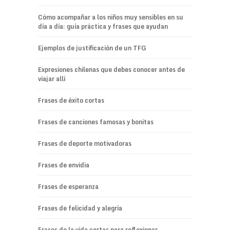
Cómo acompañar a los niños muy sensibles en su
día a día: guía práctica y frases que ayudan
Ejemplos de justificación de un TFG
Expresiones chilenas que debes conocer antes de
viajar allí
Frases de éxito cortas
Frases de canciones famosas y bonitas
Frases de deporte motivadoras
Frases de envidia
Frases de esperanza
Frases de felicidad y alegría
Frases de la vida cortas para reflexionar