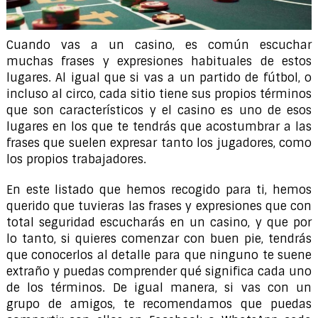
Cuando vas a un casino, es común escuchar
muchas frases y expresiones habituales de estos
lugares. Al igual que si vas a un partido de fútbol, o
incluso al circo, cada sitio tiene sus propios términos
que son característicos y el casino es uno de esos
lugares en los que te tendrás que acostumbrar a las
frases que suelen expresar tanto los jugadores, como
los propios trabajadores.
En este listado que hemos recogido para ti, hemos
querido que tuvieras las frases y expresiones que con
total seguridad escucharás en un casino, y que por
lo tanto, si quieres comenzar con buen pie, tendrás
que conocerlos al detalle para que ninguno te suene
extraño y puedas comprender qué significa cada uno
de los términos. De igual manera, si vas con un
grupo de amigos, te recomendamos que puedas