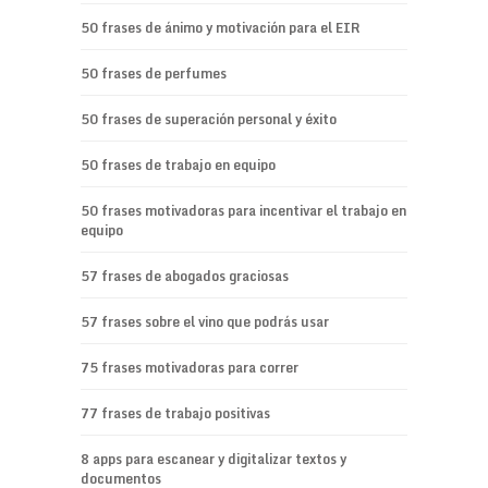
50 frases de ánimo y motivación para el EIR
50 frases de perfumes
50 frases de superación personal y éxito
50 frases de trabajo en equipo
50 frases motivadoras para incentivar el trabajo en
equipo
57 frases de abogados graciosas
57 frases sobre el vino que podrás usar
75 frases motivadoras para correr
77 frases de trabajo positivas
8 apps para escanear y digitalizar textos y
documentos