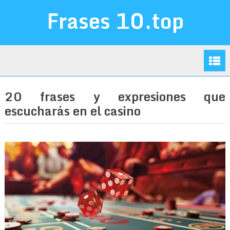
Frases 10.top
20 frases y expresiones que
escucharás en el casino