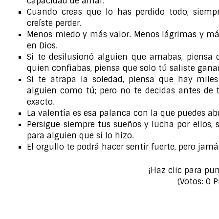
capacidad de amar.
Cuando creas que lo has perdido todo, siempr
creíste perder.
Menos miedo y más valor. Menos lágrimas y má
en Dios.
Si te desilusionó alguien que amabas, piensa 
quien confiabas, piensa que solo tú saliste gana
Si te atrapa la soledad, piensa que hay mil
alguien como tú; pero no te decidas antes de 
exacto.
La valentía es esa palanca con la que puedes abri
Persigue siempre tus sueños y lucha por ellos, 
para alguien que sí lo hizo.
El orgullo te podrá hacer sentir fuerte, pero jamás
¡Haz clic para pu
(Votos:
0
P